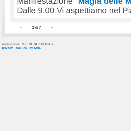
Manifestazione "
Magia delle 
Dalle 9.00 Vi aspettiamo nel P
‹‹
2 di 7
››
Associazione INSIEME SI PUÒ Onlus
privacy
-
cookies
-
by SINE